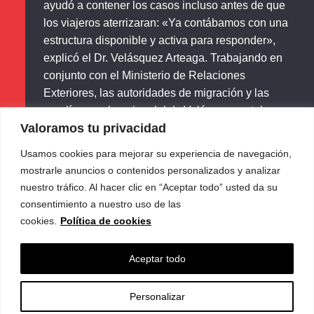
ayudó a contener los casos incluso antes de que
los viajeros aterrizaran: «Ya contábamos con una
estructura disponible y activa para responder»,
explicó el Dr. Velásquez Arteaga. Trabajando en
conjunto con el Ministerio de Relaciones
Exteriores, las autoridades de migración y las
aerolíneas, el equipo del dr. Velásquez estaba
Valoramos tu privacidad
preparado para detectar casos mediante pruebas
al llegar, y luego a los siete, 14 y 21 días. La
Usamos cookies para mejorar su experiencia de navegación,
comunicación fluida entre el Ministerio de Salud,
mostrarle anuncios o contenidos personalizados y analizar
los establecimientos de salud y el personal
nuestro tráfico. Al hacer clic en “Aceptar todo” usted da su
sanitario a nivel local fue clave para articular una
consentimiento a nuestro uso de las
respuesta inicial en menos de 24 horas tras los
cookies.
Política de cookies
primeros casos confirmados.
Aceptar todo
Esta coordinación se mantuvo mediante una rutina
diaria rigurosa. Cada mañana, los líderes de salud
Personalizar
pública de las cinco regiones del país se reunían