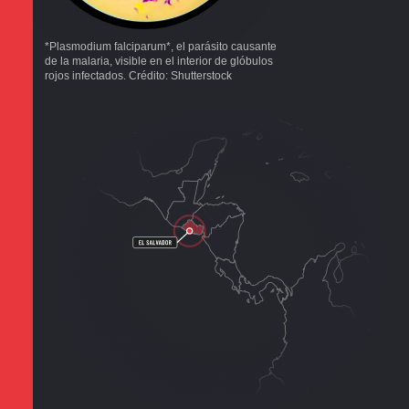
*Plasmodium falciparum*, el parásito causante
de la malaria, visible en el interior de glóbulos
rojos infectados. Crédito: Shutterstock