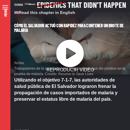
EPIDEMICS
THAT DIDN'T HAPPEN
MENU
Read this chapter in English
CÓMO EL SALVADOR ACTUÓ CON RAPIDEZ PARA CONTENER UN BROTE DE
MALARIA
Trabajadores de la salud atienden a un paciente que dio positivo en la
REPRODUCIR VÍDEO
prueba de malaria. Crédito: Resolve to Save Lives
Utilizando el objetivo 7-1-7, las autoridades de
salud pública de El Salvador lograron frenar la
propagación de casos importados de malaria y
preservar el estatus libre de malaria del país.
N